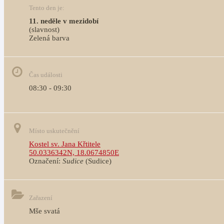
Tento den je:
11. neděle v mezidobí
(slavnost)
Zelená barva                                                                              
Čas události
08:30 - 09:30
Místo uskutečnění
Kostel sv. Jana Křtitele
50.0336342N, 18.0674850E
Označení:
Sudice
(Sudice)
Zařazení
Mše svatá