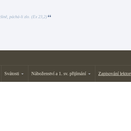
tšině, páchá-li zlo. (Ex 23,2)
Svátosti
Náboženství a 1. sv. přijímání
Zapisování lektor