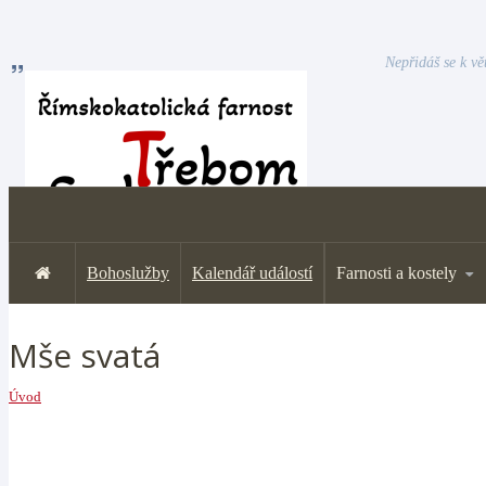
Nepřidáš se k vě
Bohoslužby
Kalendář událostí
Farnosti a kostely
Mše svatá
Úvod