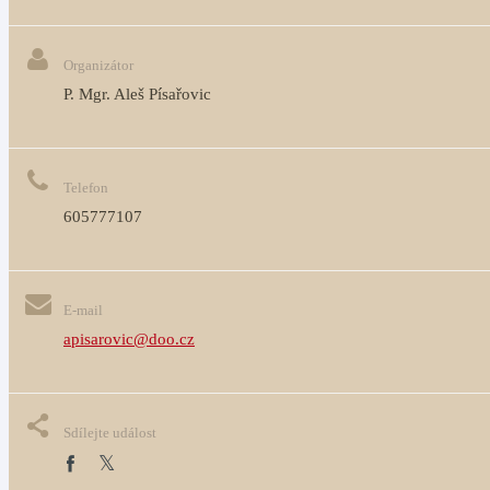
Organizátor
P. Mgr. Aleš Písařovic
Telefon
605777107
E-mail
apisarovic@doo.cz
Sdílejte událost