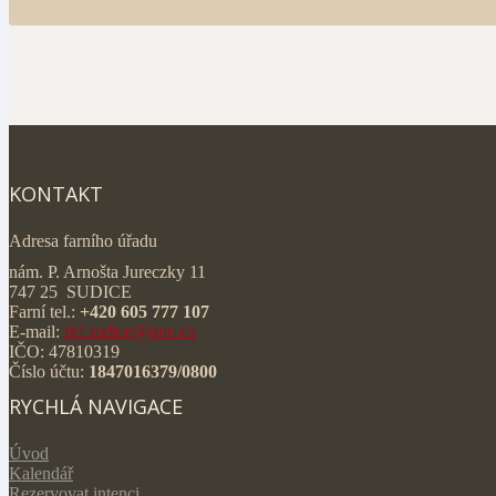
KONTAKT
Adresa farního úřadu
nám. P. Arnošta Jureczky 11
747 25 SUDICE
Farní tel.:
+420 605 777 107
E-mail:
rkf.sudice@doo.cz
IČO: 47810319
Číslo účtu:
1847016379/0800
RYCHLÁ NAVIGACE
Úvod
Kalendář
Rezervovat intenci