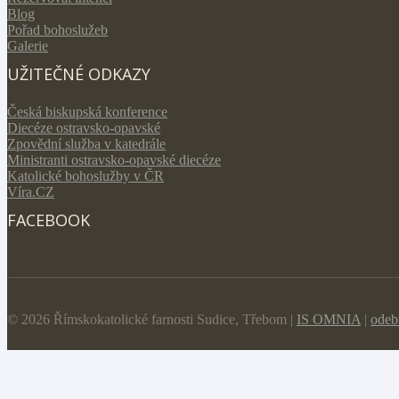
Blog
Pořad bohoslužeb
Galerie
UŽITEČNÉ ODKAZY
Česká biskupská konference
Diecéze ostravsko-opavské
Zpovědní služba v katedrále
Ministranti ostravsko-opavské diecéze
Katolické bohoslužby v ČR
Víra.CZ
FACEBOOK
© 2026 Římskokatolické farnosti Sudice, Třebom |
IS OMNIA
|
odeb