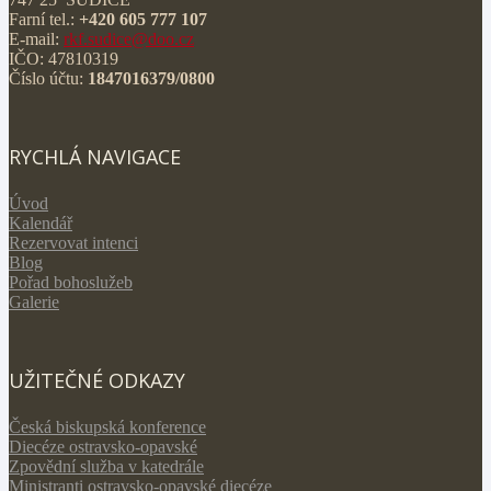
Farní tel.:
+420 605 777 107
E-mail:
rkf.sudice@doo.cz
IČO: 47810319
Číslo účtu:
1847016379/0800
RYCHLÁ NAVIGACE
Úvod
Kalendář
Rezervovat intenci
Blog
Pořad bohoslužeb
Galerie
UŽITEČNÉ ODKAZY
Česká biskupská konference
Diecéze ostravsko-opavské
Zpovědní služba v katedrále
Ministranti ostravsko-opavské diecéze