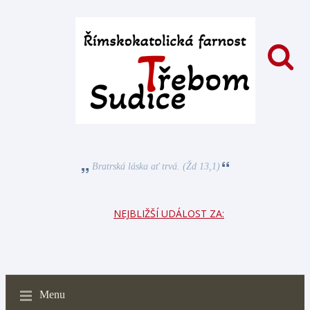
Bratrská láska ať trvá. (Žd 13,1)
NEJBLIŽŠÍ UDÁLOST ZA:
Menu