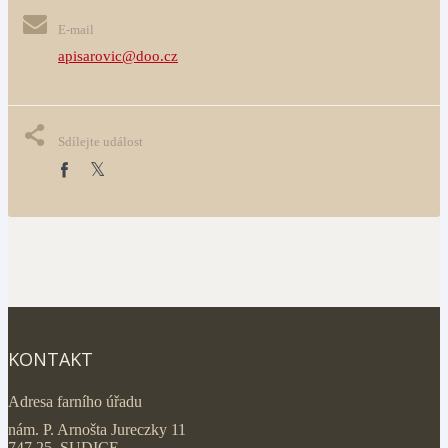
E-mail
apisarovic@doo.cz
Sdílejte událost
KONTAKT
Adresa farního úřadu
nám. P. Arnošta Jureczky 11
747 25 SUDICE