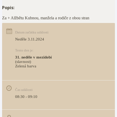
Popis:
Za + Alžbětu Kubnou, manžela a rodiče z obou stran
Datum začátku události
Neděle 3.11.2024
Tento den je:
31. neděle v mezidobí
(slavnost)
Zelená barva                                                                        
Čas události
08:30 - 09:10