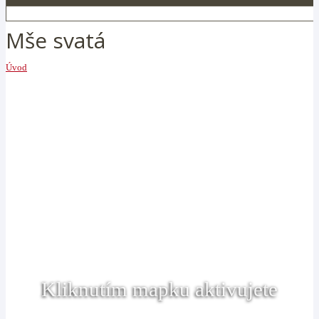
Mše svatá
Úvod
Kliknutím mapku aktivujete