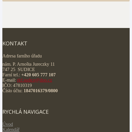
KONTAKT
Adresa farního úřadu
nám. P. Arnošta Jureczky 11
747 25 SUDICE
Farní tel.:
+420 605 777 107
E-mail:
rkf.sudice@doo.cz
IČO: 47810319
Číslo účtu:
1847016379/0800
RYCHLÁ NAVIGACE
Úvod
Kalendář