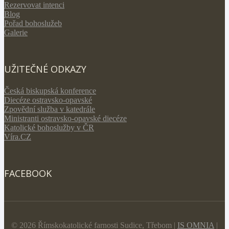
Rezervovat intenci
Blog
Pořad bohoslužeb
Galerie
UŽITEČNÉ ODKAZY
Česká biskupská konference
Diecéze ostravsko-opavské
Zpovědní služba v katedrále
Ministranti ostravsko-opavské diecéze
Katolické bohoslužby v ČR
Víra.CZ
FACEBOOK
© 2026 Římskokatolické farnosti Sudice, Třebom |
IS OMNIA
|