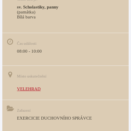
sv. Scholastiky, panny
(památka)
Bílá barva                                                                            
Čas události
08:00 - 10:00
Místo uskutečnění
VELEHRAD
Zařazení
EXERCICIE DUCHOVNÍHO SPRÁVCE