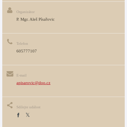
Organizátor
P. Mgr. Aleš Písařovic
Telefon
605777107
E-mail
apisarovic@doo.cz
Sdílejte událost