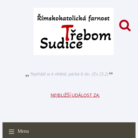
Nepřidáš se k většině, páchá-li zlo. (Ex 23,2)
NEJBLIŽŠÍ UDÁLOST ZA:
Menu