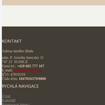
KONTAKT
Adresa farního úřadu
nám. P. Arnošta Jureczky 11
747 25 SUDICE
Farní tel.:
+420 605 777 107
E-mail:
rkf.sudice@doo.cz
IČO: 47810319
Číslo účtu:
1847016379/0800
RYCHLÁ NAVIGACE
Úvod
Kalendář
Rezervovat intenci