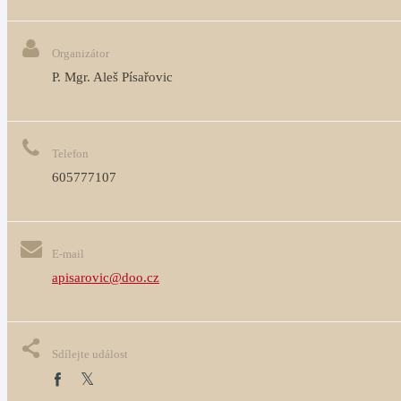
Organizátor
P. Mgr. Aleš Písařovic
Telefon
605777107
E-mail
apisarovic@doo.cz
Sdílejte událost