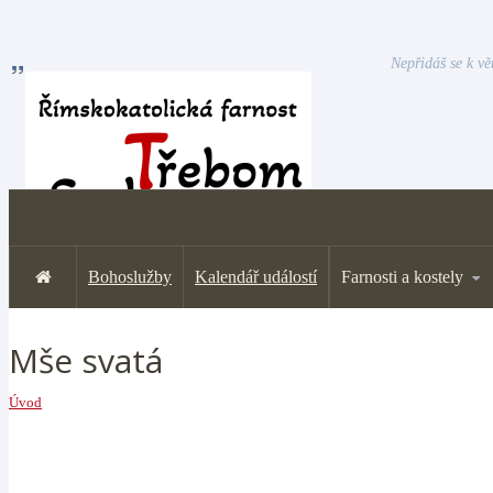
Nepřidáš se k vě
Bohoslužby
Kalendář událostí
Farnosti a kostely
Mše svatá
Úvod