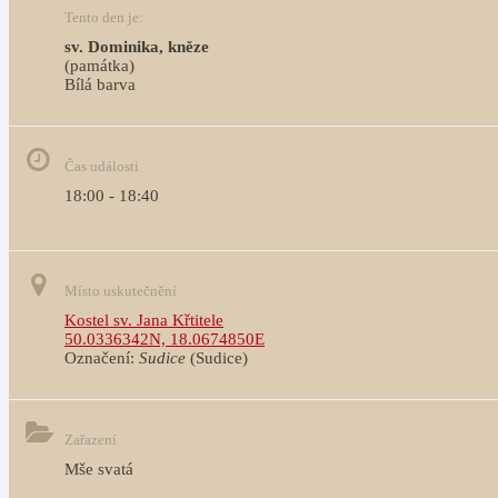
Tento den je:
sv. Dominika, kněze
(památka)
Bílá barva                                                                                 
Čas události
18:00 - 18:40
Místo uskutečnění
Kostel sv. Jana Křtitele
50.0336342N, 18.0674850E
Označení:
Sudice
(Sudice)
Zařazení
Mše svatá