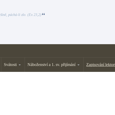
tšině, páchá-li zlo. (Ex 23,2)
Svátosti
Náboženství a 1. sv. přijímání
Zapisování lektor