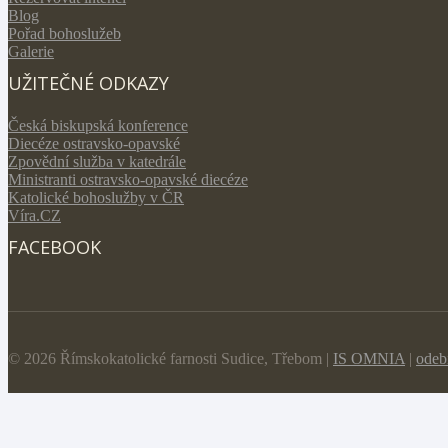
Blog
Pořad bohoslužeb
Galerie
UŽITEČNÉ ODKAZY
Česká biskupská konference
Diecéze ostravsko-opavské
Zpovědní služba v katedrále
Ministranti ostravsko-opavské diecéze
Katolické bohoslužby v ČR
Víra.CZ
FACEBOOK
© 2026 Římskokatolické farnosti Sudice, Třebom |
IS OMNIA
|
odeb