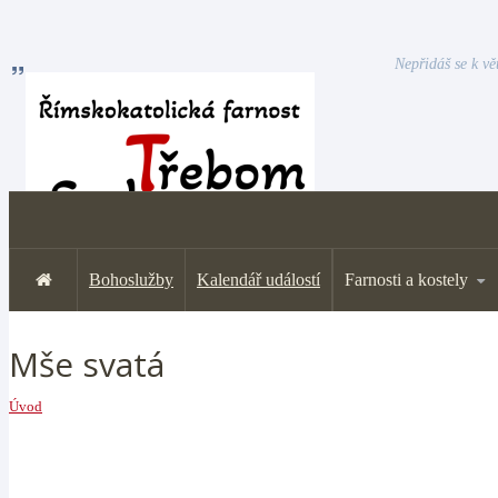
Nepřidáš se k vě
Bohoslužby
Kalendář událostí
Farnosti a kostely
Mše svatá
Úvod