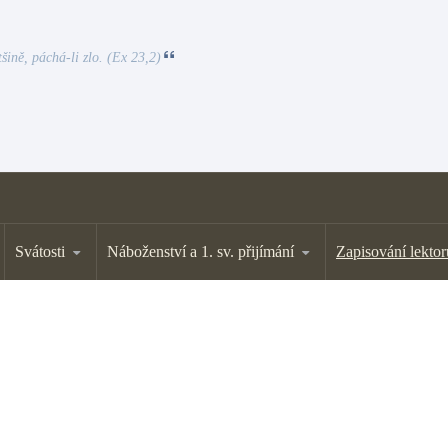
tšině, páchá-li zlo. (Ex 23,2)
Svátosti
Náboženství a 1. sv. přijímání
Zapisování lektor