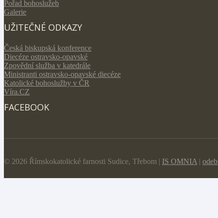
Pořad bohoslužeb
Galerie
UŽITEČNÉ ODKAZY
Česká biskupská konference
Diecéze ostravsko-opavské
Zpovědní služba v katedrále
Ministranti ostravsko-opavské diecéze
Katolické bohoslužby v ČR
Víra.CZ
FACEBOOK
© 2026 Římskokatolické farnosti Sudice, Třebom |
IS OMNIA
|
odeb