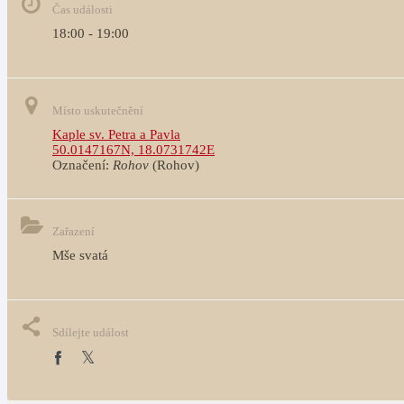
Čas události
18:00 - 19:00
Místo uskutečnění
Kaple sv. Petra a Pavla
50.0147167N, 18.0731742E
Označení:
Rohov
(Rohov)
Zařazení
Mše svatá
Sdílejte událost