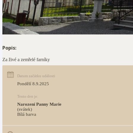
Popis:
Za živé a zemřelé farníky
Datum začátku události
Pondělí 8.9.2025
Tento den je:
Narození Panny Marie
(svátek)
Bílá barva                                                                                 