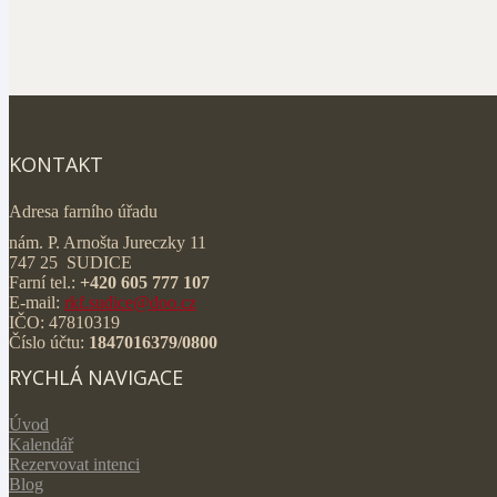
KONTAKT
Adresa farního úřadu
nám. P. Arnošta Jureczky 11
747 25 SUDICE
Farní tel.:
+420 605 777 107
E-mail:
rkf.sudice@doo.cz
IČO: 47810319
Číslo účtu:
1847016379/0800
RYCHLÁ NAVIGACE
Úvod
Kalendář
Rezervovat intenci
Blog