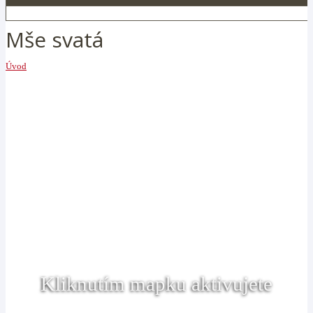
Mše svatá
Úvod
Kliknutím mapku aktivujete