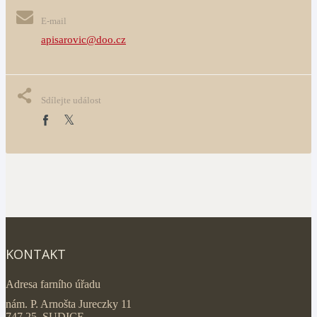
E-mail
apisarovic@doo.cz
Sdílejte událost
KONTAKT
Adresa farního úřadu
nám. P. Arnošta Jureczky 11
747 25 SUDICE