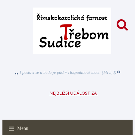
I postaví se a bude je pást v Hospodinově moci. (Mi 5,3)
NEJBLIŽŠÍ UDÁLOST ZA:
Menu