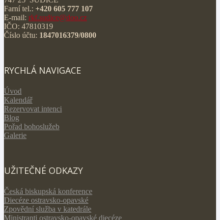
Farní tel.:
+420 605 777 107
E-mail:
rkf.sudice@doo.cz
IČO: 47810319
Číslo účtu:
1847016379/0800
RYCHLÁ NAVIGACE
Úvod
Kalendář
Rezervovat intenci
Blog
Pořad bohoslužeb
Galerie
UŽITEČNÉ ODKAZY
Česká biskupská konference
Diecéze ostravsko-opavské
Zpovědní služba v katedrále
Ministranti ostravsko-opavské diecéze