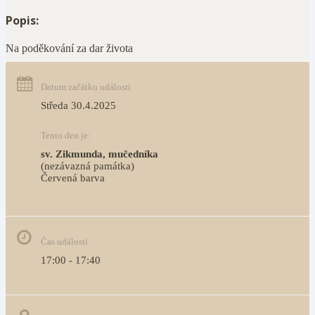
Popis:
Na poděkování za dar života
Datum začátku události
Středa 30.4.2025
Tento den je:
sv. Zikmunda, mučedníka 
(nezávazná památka)
Červená barva                                                                     
Čas události
17:00 - 17:40