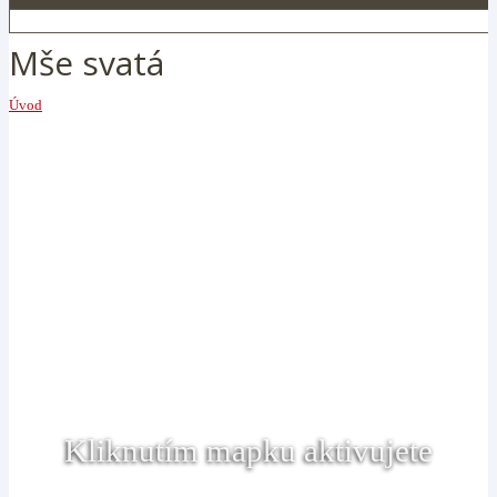
Mše svatá
Úvod
Kliknutím mapku aktivujete