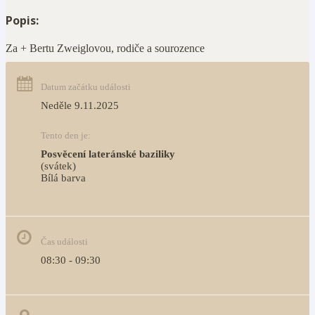
Popis:
Za + Bertu Zweiglovou, rodiče a sourozence
Datum začátku události
Neděle 9.11.2025
Tento den je:
Posvěcení lateránské baziliky
(svátek)
Bílá barva                                                                            
Čas události
08:30 - 09:30