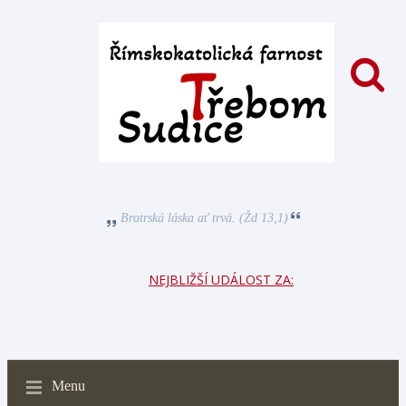
Bratrská láska ať trvá. (Žd 13,1)
NEJBLIŽŠÍ UDÁLOST ZA:
Menu