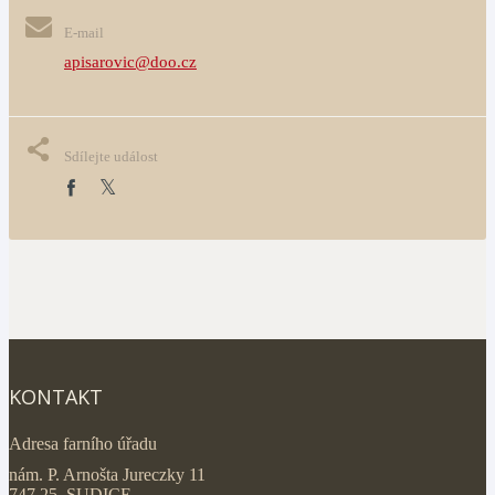
E-mail
apisarovic@doo.cz
Sdílejte událost
KONTAKT
Adresa farního úřadu
nám. P. Arnošta Jureczky 11
747 25 SUDICE