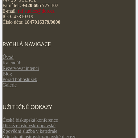
Farní tel.:
+420 605 777 107
E-mail:
rkf.sudice@doo.cz
IČO: 47810319
Číslo účtu:
1847016379/0800
RYCHLÁ NAVIGACE
Úvod
Kalendář
Rezervovat intenci
Blog
Pořad bohoslužeb
Galerie
UŽITEČNÉ ODKAZY
Česká biskupská konference
Diecéze ostravsko-opavské
Zpovědní služba v katedrále
Ministranti ostravsko-opavské diecéze