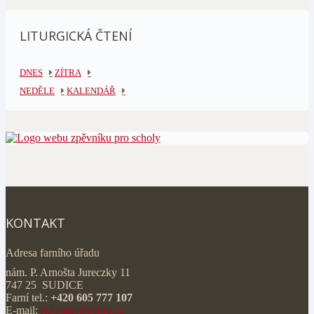
LITURGICKÁ ČTENÍ
DNES
ZÍTRA
NEDĚLE
KALENDÁŘ
KONTAKT
Adresa farního úřadu
nám. P. Arnošta Jureczky 11
747 25 SUDICE
Farní tel.:
+420 605 777 107
E-mail:
rkf.sudice@doo.cz