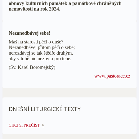
obnovy kulturních památek a památkově chráněných
nemovitostí na rok 2024.
Nezanedbávej sebe!
Máš na starosti péči o duše?
Nezanedbávej přitom péči o sebe;
nerozdávej se tak štědře druhým,
aby v tobě nic nezbylo pro tebe.
(Sv. Karel Boromejský)
www.pastorace.cz
DNEŠNÍ LITURGICKÉ TEXTY
CHCI SI PŘEČÍST