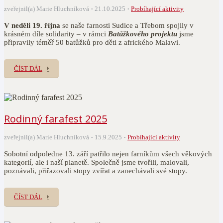
zveřejnil(a) Marie Hluchníková
21.10.2025
Probíhající aktivity
V neděli 19. října
se naše farnosti Sudice a Třebom spojily v
krásném díle solidarity – v rámci
Batůžkového projektu
jsme
připravily téměř 50 batůžků pro děti z afrického Malawi.
ČÍST DÁL
Rodinný farafest 2025
zveřejnil(a) Marie Hluchníková
15.9.2025
Probíhající aktivity
Sobotní odpoledne 13. září patřilo nejen farníkům všech věkových
kategorií, ale i naší planetě. Společně jsme tvořili, malovali,
poznávali, přiřazovali stopy zvířat a zanechávali své stopy.
ČÍST DÁL