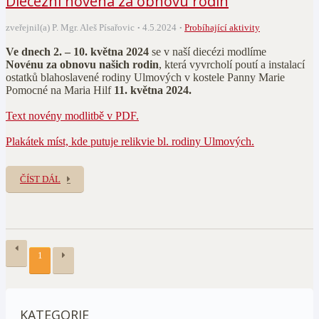
Diecézní novéna za obnovu rodin
zveřejnil(a) P. Mgr. Aleš Písařovic
4.5.2024
Probíhající aktivity
Ve dnech 2. – 10. května 2024
se v naší diecézi modlíme
Novénu za obnovu našich rodin
, která vyvrcholí poutí a instalací
ostatků blahoslavené rodiny Ulmových v kostele Panny Marie
Pomocné na Maria Hilf
11. května 2024.
Text novény modlitbě v PDF.
Plakátek míst, kde putuje relikvie bl. rodiny Ulmových.
ČÍST DÁL
1
KATEGORIE