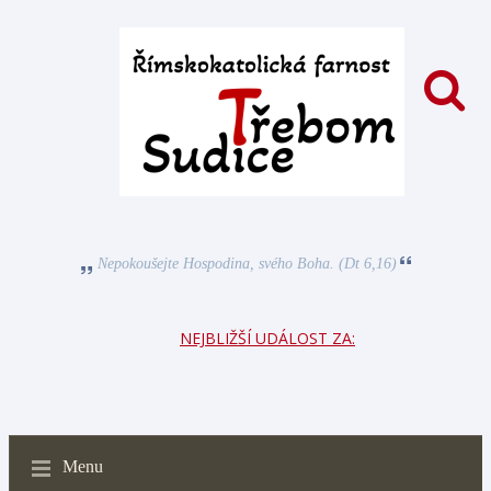
Nepokoušejte Hospodina, svého Boha. (Dt 6,16)
NEJBLIŽŠÍ UDÁLOST ZA:
Menu