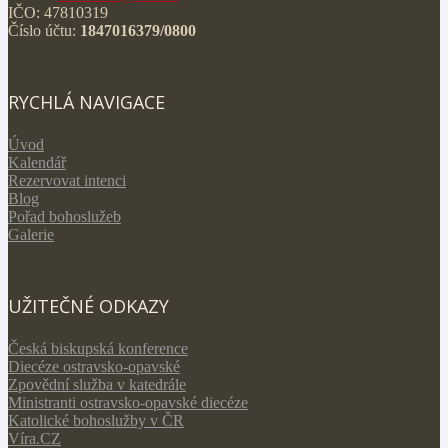
IČO: 47810319
Číslo účtu:
1847016379/0800
RYCHLÁ NAVIGACE
Úvod
Kalendář
Rezervovat intenci
Blog
Pořad bohoslužeb
Galerie
UŽITEČNÉ ODKAZY
Česká biskupská konference
Diecéze ostravsko-opavské
Zpovědní služba v katedrále
Ministranti ostravsko-opavské diecéze
Katolické bohoslužby v ČR
Víra.CZ