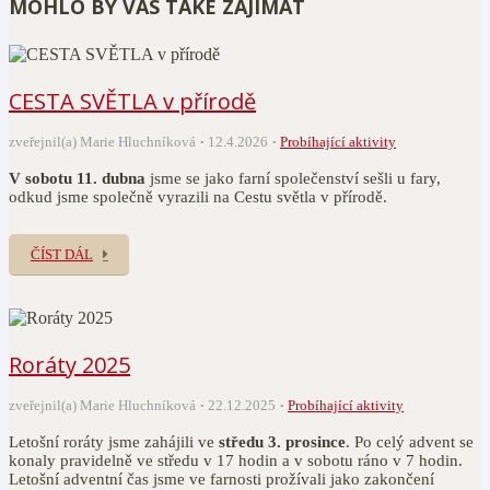
MOHLO BY VÁS TAKÉ ZAJÍMAT
CESTA SVĚTLA v přírodě
zveřejnil(a) Marie Hluchníková
12.4.2026
Probíhající aktivity
V sobotu 11. dubna
jsme se jako farní společenství sešli u fary,
odkud jsme společně vyrazili na Cestu světla v přírodě.
ČÍST DÁL
Roráty 2025
zveřejnil(a) Marie Hluchníková
22.12.2025
Probíhající aktivity
Letošní roráty jsme zahájili ve
středu 3. prosince
. Po celý advent se
konaly pravidelně ve středu v 17 hodin a v sobotu ráno v 7 hodin.
Letošní adventní čas jsme ve farnosti prožívali jako zakončení