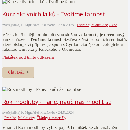
Kurz aktivních laiků - Tvoříme farnost
zveřejnil(a) P. Mgr. Aleš Písařovic
27.8.2025
Probíhající aktivity
,
Akce
Všem, kteří chtějí prohloubit svou službu ve farnosti, je určen nový
kurz s názvem
Tvoříme farnost
. Sestává z šesti sobotních seminářů,
které biskupství připravuje spolu s Cyrilometodějskou teologickou
fakultou Univerzity Palackého v Olomouci.
Plakátek pod tímto odkazem
ČÍST DÁL
Rok modlitby - Pane, nauč nás modlit se
zveřejnil(a) P. Mgr. Aleš Písařovic
24.8.2024
Probíhající aktivity
,
Články a materiály
V rámci Roku modlitby vybízí papež František ke zintenzivnění