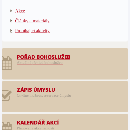
Akce
Články a materiály
Probíhající aktivity
POŘAD BOHOSLUŽEB
Aktuální přehled bohoslužeb
ZÁPIS ÚMYSLU
On-line možnost rezervace úmyslu
KALENDÁŘ AKCÍ
Plánované akce farnosti