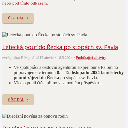
nebo
pod tímto odkazem
.
ČÍST DÁL
Letecká pouť do Řecka po stopách sv. Pavla
zveřejnil(a) P. Mgr. Aleš Písařovic
18.5.2024
Probíhající aktivity
Ve spolupráci s cestovní agenturou Experitour a Palomino
připravujeme v termínu
8
.
– 15. listopadu 2024
farní
letecký
poutní zájezd
do Řecka
po stopách sv. Pavla.
Více o pouti čtěte přímo v samotném příspěvku...
ČÍST DÁL