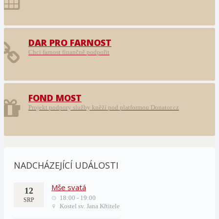
DAR PRO FARNOST
Chci farnost finančně podpořit
FOND MOST
Projekt podpory služby kněží pod platformou Donator.cz
NADCHÁZEJÍCÍ UDÁLOSTI
Mše svatá
12
18:00 - 19:00
SRP
Kostel sv. Jana Křtitele