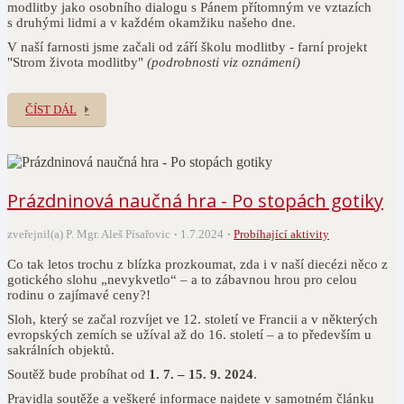
modlitby jako osobního dialogu s Pánem přítomným ve vztazích
s druhými lidmi a v každém okamžiku našeho dne.
V naší farnosti jsme začali od září školu modlitby - farní projekt
"Strom života modlitby"
(podrobnosti viz oznámení)
ČÍST DÁL
Prázdninová naučná hra - Po stopách gotiky
zveřejnil(a) P. Mgr. Aleš Písařovic
1.7.2024
Probíhající aktivity
Co tak letos trochu z blízka prozkoumat, zda i v naší diecézi něco z
gotického slohu „nevykvetlo“ – a to zábavnou hrou pro celou
rodinu o zajímavé ceny?!
Sloh, který se začal rozvíjet ve 12. století ve Francii a v některých
evropských zemích se užíval až do 16. století – a to především u
sakrálních objektů.
Soutěž bude probíhat od
1. 7. – 15. 9. 2024
.
Pravidla soutěže a veškeré informace najdete v samotném článku