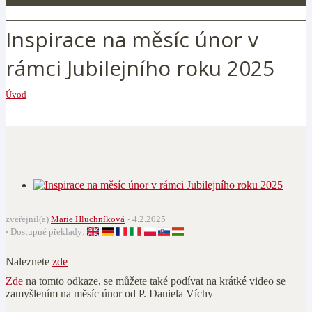
Inspirace na měsíc únor v
rámci Jubilejního roku 2025
Úvod
zveřejnil(a)
Marie Hluchníková
4.2.2025
Dostupné překlady:
Naleznete
zde
Zde
na tomto odkaze, se můžete také podívat na krátké video se
zamyšlením na měsíc únor od P. Daniela Víchy