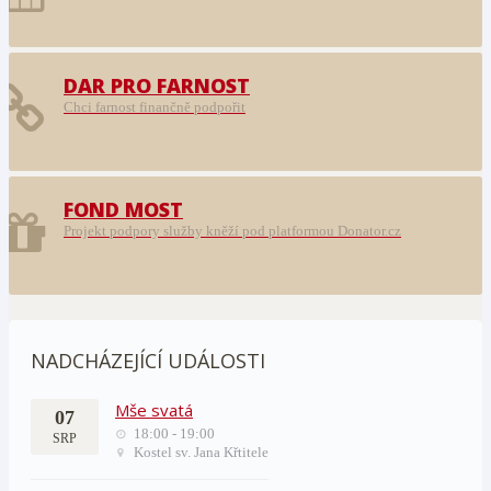
DAR PRO FARNOST
Chci farnost finančně podpořit
FOND MOST
Projekt podpory služby kněží pod platformou Donator.cz
NADCHÁZEJÍCÍ UDÁLOSTI
Mše svatá
07
18:00 - 19:00
SRP
Kostel sv. Jana Křtitele