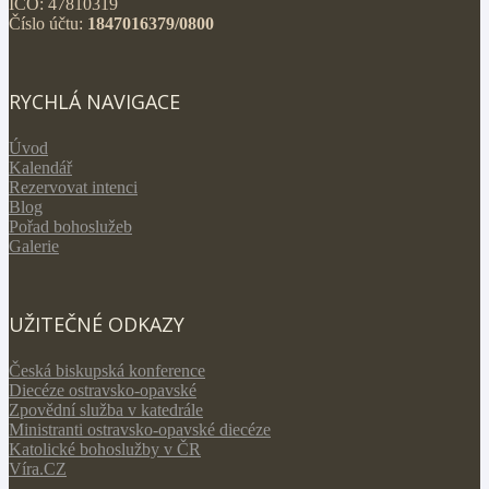
IČO: 47810319
Číslo účtu:
1847016379/0800
RYCHLÁ NAVIGACE
Úvod
Kalendář
Rezervovat intenci
Blog
Pořad bohoslužeb
Galerie
UŽITEČNÉ ODKAZY
Česká biskupská konference
Diecéze ostravsko-opavské
Zpovědní služba v katedrále
Ministranti ostravsko-opavské diecéze
Katolické bohoslužby v ČR
Víra.CZ