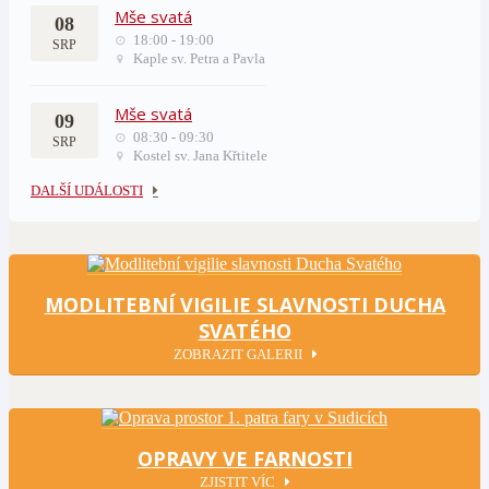
Mše svatá
08
18:00 - 19:00
SRP
Kaple sv. Petra a Pavla
Mše svatá
09
08:30 - 09:30
SRP
Kostel sv. Jana Křtitele
DALŠÍ UDÁLOSTI
MODLITEBNÍ VIGILIE SLAVNOSTI DUCHA
SVATÉHO
ZOBRAZIT GALERII
OPRAVY VE FARNOSTI
ZJISTIT VÍC