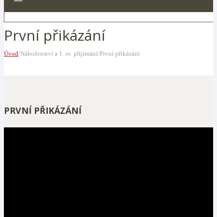
První přikázání
Úvod
/Náboženství a 1. sv. přijímání/První přikázání
PRVNÍ PŘIKÁZÁNÍ