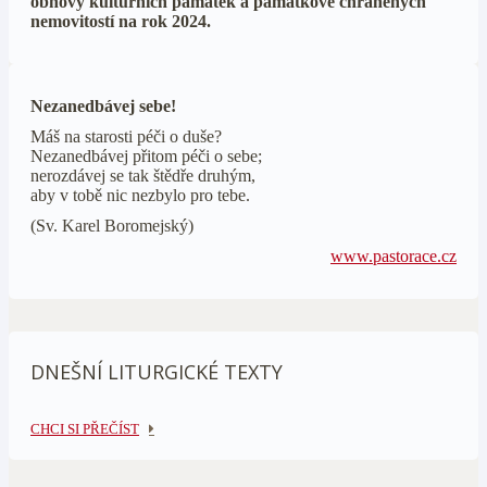
obnovy kulturních památek a památkově chráněných
nemovitostí na rok 2024.
Nezanedbávej sebe!
Máš na starosti péči o duše?
Nezanedbávej přitom péči o sebe;
nerozdávej se tak štědře druhým,
aby v tobě nic nezbylo pro tebe.
(Sv. Karel Boromejský)
www.pastorace.cz
DNEŠNÍ LITURGICKÉ TEXTY
CHCI SI PŘEČÍST