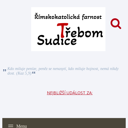
Kdo miluje peníze, peněz se nenasytí, kdo miluje hojnost, nemá nikdy
dost. (Kaz 5,9)
NEJBLIŽŠÍ UDÁLOST ZA:
Menu