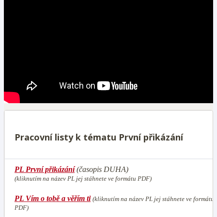
Pracovní listy k tématu První přikázání
PL První přikázání
(časopis DUHA)
(kliknutím na název PL jej stáhnete ve formátu PDF)
PL Vím o tobě a věřím ti
(kliknutím na název PL jej stáhnete ve formátu
PDF)