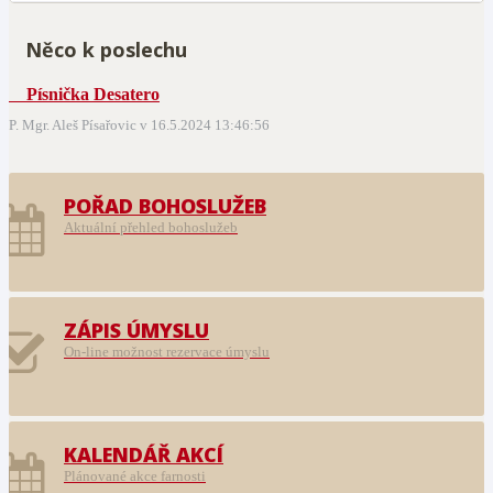
Něco k poslechu
Písnička Desatero
P. Mgr. Aleš Písařovic v 16.5.2024 13:46:56
POŘAD BOHOSLUŽEB
Aktuální přehled bohoslužeb
ZÁPIS ÚMYSLU
On-line možnost rezervace úmyslu
KALENDÁŘ AKCÍ
Plánované akce farnosti