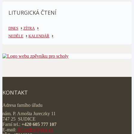
LITURGICKÁ ČTENÍ
DNES
ZÍTRA
NEDĚLE
KALENDÁŘ
KONTAKT
Adresa farního úřadu
nám. P. Arnošta Jureczky 11
747 25 SUDICE
Farní tel.:
+420 605 777 107
E-mail:
rkf.sudice@doo.cz