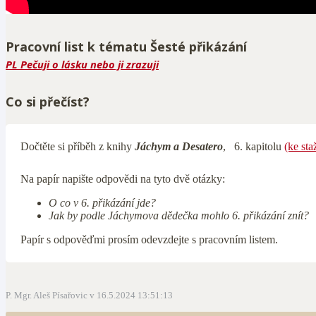
Pracovní list k tématu Šesté přikázání
PL Pečuji o lásku nebo ji zrazuji
Co si přečíst?
Dočtěte si příběh z knihy
Jáchym a Desatero
, 6. kapitolu
(ke st
Na papír napište odpovědi na tyto dvě otázky:
O co v 6. přikázání jde?
Jak by podle Jáchymova dědečka mohlo 6. přikázání znít?
Papír s odpověďmi prosím odevzdejte s pracovním listem.
P. Mgr. Aleš Písařovic v 16.5.2024 13:51:13