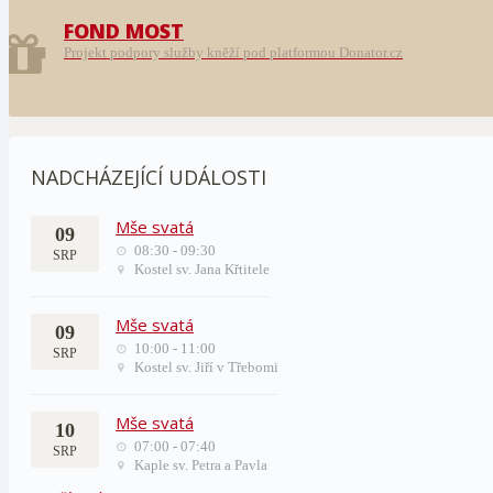
FOND MOST
Projekt podpory služby kněží pod platformou Donator.cz
NADCHÁZEJÍCÍ UDÁLOSTI
Mše svatá
09
08:30 - 09:30
SRP
Kostel sv. Jana Křtitele
Mše svatá
09
10:00 - 11:00
SRP
Kostel sv. Jiří v Třebomi
Mše svatá
10
07:00 - 07:40
SRP
Kaple sv. Petra a Pavla