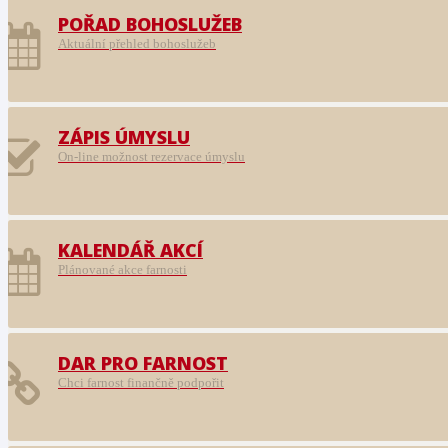
POŘAD BOHOSLUŽEB
Aktuální přehled bohoslužeb
ZÁPIS ÚMYSLU
On-line možnost rezervace úmyslu
KALENDÁŘ AKCÍ
Plánované akce farnosti
DAR PRO FARNOST
Chci farnost finančně podpořit