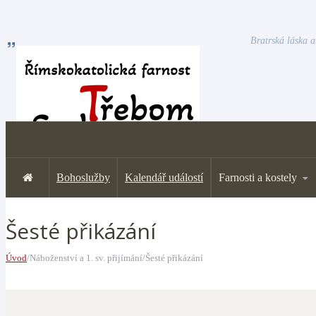
Bratrská láska a
Bohoslužby
Kalendář událostí
Farnosti a kostely
Šesté přikázání
Úvod
/Náboženství a 1. sv. přijímání/Šesté přikázání