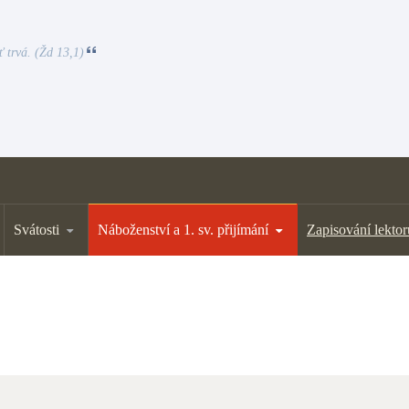
ť trvá. (Žd 13,1)
Svátosti
Náboženství a 1. sv. přijímání
Zapisování lektor