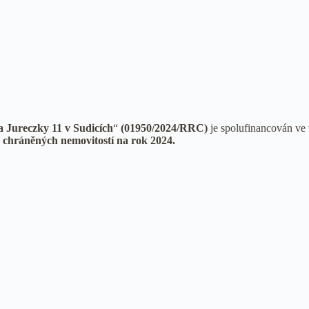
a Jureczky 11 v Sudicích
“
(01950/2024/RRC)
je spolufinancován ve 
chráněných nemovitostí na rok 2024.