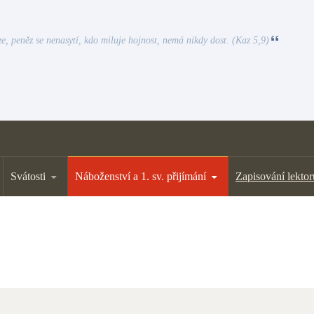
e, peněz se nenasytí, kdo miluje hojnost, nemá nikdy dost. (Kaz 5,9)
Svátosti
Náboženství a 1. sv. přijímání
Zapisování lektor