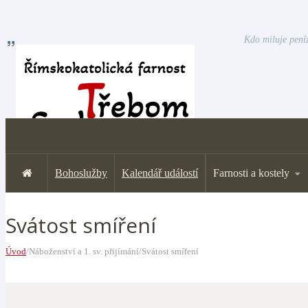
Kdo miluje peníz
Bohoslužby
Kalendář událostí
Farnosti a kostely
Svátost smíření
Úvod
/Náboženství a 1. sv. přijímání/Svátost smíření