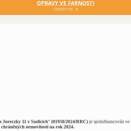
OPRAVY VE FARNOSTI
ZJISTIT VÍC
a Jureczky 11 v Sudicích
“
(01950/2024/RRC)
je spolufinancován ve 
chráněných nemovitostí na rok 2024.