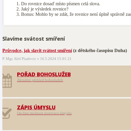
Do rovnice dosaď místo písmen celá slova.
Jaký je výsledek rovnice?
Bonus: Mohlo by se zdát, že rovnice není úplně správně za
Slavíme svátost smíření
Průvodce, jak slavit svátost smíření
(z dětského časopisu Duha)
P. Mgr. Aleš Písařovic v 16.5.2024 15:01:21
POŘAD BOHOSLUŽEB
Aktuální přehled bohoslužeb
ZÁPIS ÚMYSLU
On-line možnost rezervace úmyslu