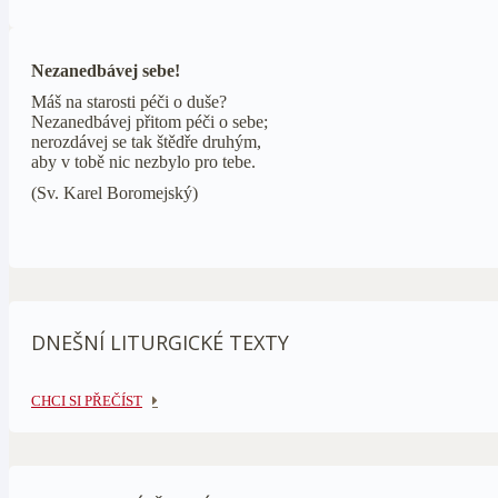
Nezanedbávej sebe!
Máš na starosti péči o duše?
Nezanedbávej přitom péči o sebe;
nerozdávej se tak štědře druhým,
aby v tobě nic nezbylo pro tebe.
(Sv. Karel Boromejský)
DNEŠNÍ LITURGICKÉ TEXTY
CHCI SI PŘEČÍST