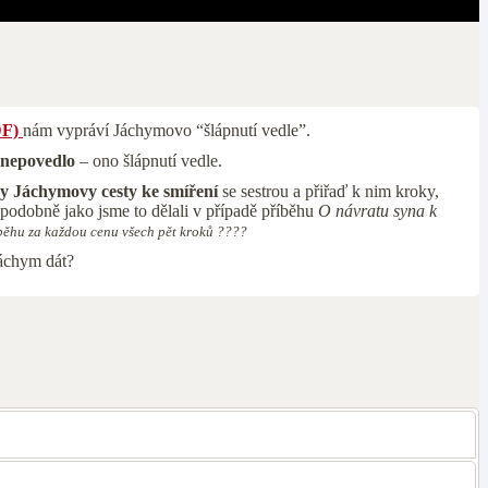
DF)
nám vypráví Jáchymovo “šlápnutí vedle”.
 nepovedlo
– ono šlápnutí vedle.
y Jáchymovy cesty ke smíření
se sestrou a přiřaď k nim kroky,
 podobně jako jsme to dělali v případě příběhu
O návratu syna k
běhu za každou cenu všech pět kroků ????
Jáchym dát?