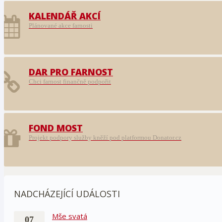
KALENDÁŘ AKCÍ
Plánované akce farnosti
DAR PRO FARNOST
Chci farnost finančně podpořit
FOND MOST
Projekt podpory služby kněží pod platformou Donator.cz
NADCHÁZEJÍCÍ UDÁLOSTI
Mše svatá
07