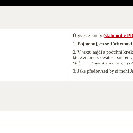
Úryvek z knihy
(stáhnout v P
1
. Pojmenuj, co se Jáchymovi
2. V textu najdi a podtrhni
krok
které známe ze svátosti smíření,
otci
.
Poznámka: Nehledej v pří
3. Jaké předsevzetí by si mohl 