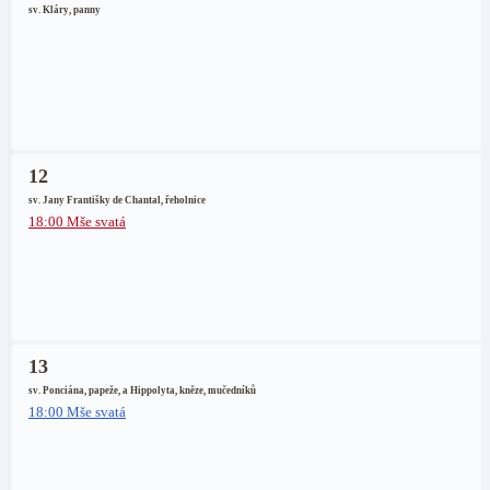
sv. Kláry, panny
12
sv. Jany Františky de Chantal, řeholnice
18:00 Mše svatá
13
sv. Ponciána, papeže, a Hippolyta, kněze, mučedníků
18:00 Mše svatá