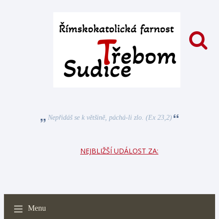
Nepřidáš se k většině, páchá-li zlo. (Ex 23,2)
NEJBLIŽŠÍ UDÁLOST ZA:
Menu