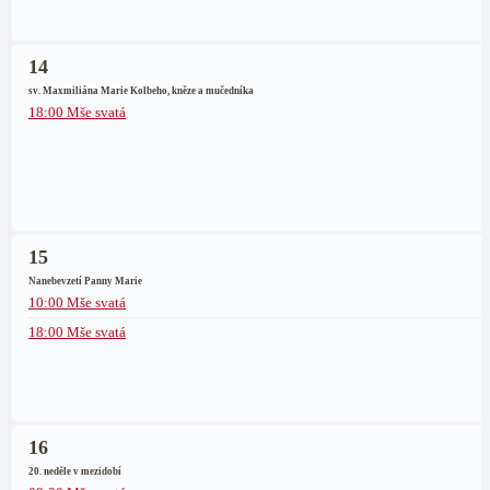
14
sv. Maxmiliána Marie Kolbeho, kněze a mučedníka
18:00 Mše svatá
15
Nanebevzetí Panny Marie
10:00 Mše svatá
18:00 Mše svatá
16
20. neděle v mezidobí