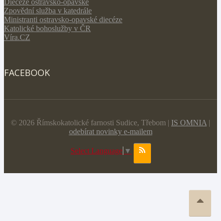
Diecéze ostravsko-opavské
Zpovědní služba v katedrále
Ministranti ostravsko-opavské diecéze
Katolické bohoslužby v ČR
Víra.CZ
FACEBOOK
© 2026 Římskokatolické farnosti Sudice, Třebom |
IS OMNIA
|
odebírat novinky e-mailem
Select Language
▼