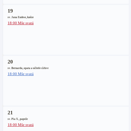
19
sv. Jana Eudese, kněze
18:00 Mše svatá
20
sv. Bernarda, opata a učitele církve
18:00 Mše svatá
21
sv. Pia X., papeže
18:00 Mše svatá