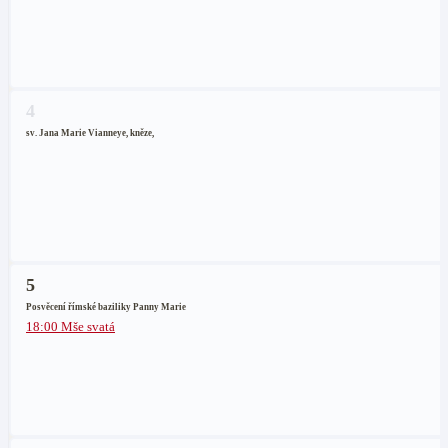
4
sv. Jana Marie Vianneye, kněze,
5
Posvěcení římské baziliky Panny Marie
18:00 Mše svatá