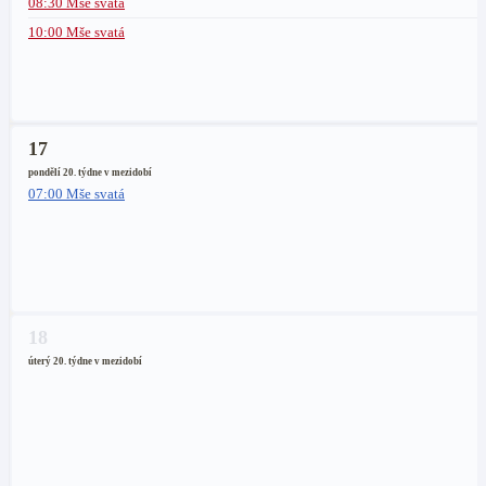
08:30 Mše svatá
10:00 Mše svatá
17
pondělí 20. týdne v mezidobí
07:00 Mše svatá
18
úterý 20. týdne v mezidobí