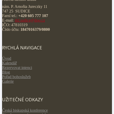
nám. P. Arnošta Jureczky 11
747 25 SUDICE
Farní tel.:
+420 605 777 107
E-mail:
rkf.sudice@doo.cz
IČO: 47810319
Číslo účtu:
1847016379/0800
RYCHLÁ NAVIGACE
Úvod
Kalendář
Rezervovat intenci
Blog
Pořad bohoslužeb
Galerie
UŽITEČNÉ ODKAZY
Česká biskupská konference