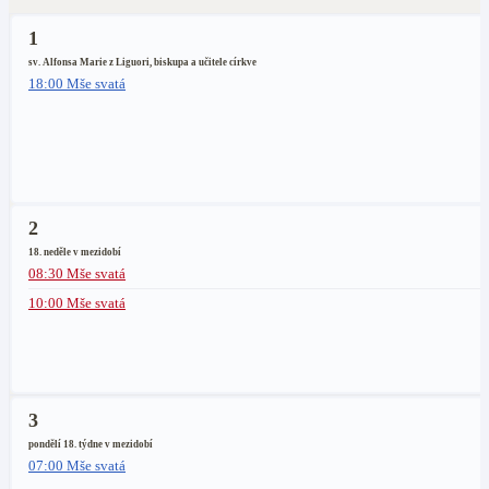
1
sv. Alfonsa Marie z Liguori, biskupa a učitele církve
18:00 Mše svatá
2
18. neděle v mezidobí
08:30 Mše svatá
10:00 Mše svatá
3
pondělí 18. týdne v mezidobí
07:00 Mše svatá