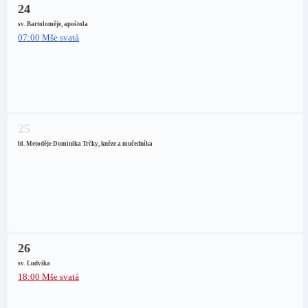
24
sv. Bartoloměje, apoštola
07:00 Mše svatá
25
bl. Metoděje Dominika Trčky, kněze a mučedníka
26
sv. Ludvíka
18:00 Mše svatá