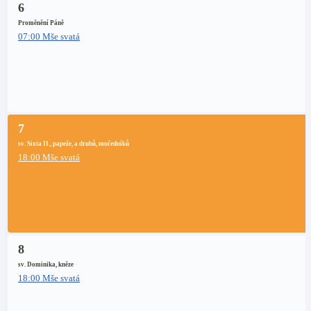
6
Proměnění Páně
07:00 Mše svatá
7
sv. Sixta II., papeže, a druhů, mučedníků
18:00 Mše svatá
8
sv. Dominika, kněze
18:00 Mše svatá